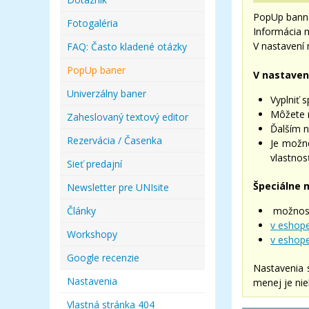
PopUp banne
Fotogaléria
Informácia m
V nastavení 
FAQ: Často kladené otázky
PopUp baner
V nastaven
Univerzálny baner
Vyplniť 
Môžete n
Zaheslovaný textový editor
Ďalším n
Rezervácia / Časenka
Je možné
vlastnos
Sieť predajní
Špeciálne 
Newsletter pre UNIsite
Články
možno
v eshop
Workshopy
v eshop
Google recenzie
Nastavenia 
Nastavenia
menej je nie
Vlastná stránka 404