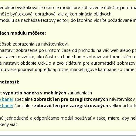
r alebo vyskakovacie okno je modul pre zobrazenie dôležitej inform
ôže byť textová, obrázková, ale aj kombinácia obidvoch.
modulu sa nachádza textový editor, do ktorého vložíte požadované i
iach modulu môžete:
spôsob zobrazenia sa návštevníkovi,
astaviť zobrazenie po určitom čase od príchodu na váš web alebo po 
astavením zvolíte, ako často sa bude baner zobrazovať tomu istému 
 nastaviť obdobie Od-Do a zvoliť dátum pre automatické zobrazova
ťou viete pripraviť dopredu aj rôzne marketingové kampane so zame
možnosti:
sť
vypnutia banera v mobilných
zariadeniach
e baner
špeciálne
zobraziť len pre zaregistrovaných
návštevníkov
e baner
špeciálne
zobraziť len pre zaregistrovaných
veľkoobchodn
sú jednoduché a odporúčame modul používať v takej miere, aby nebol 
kedy viac.