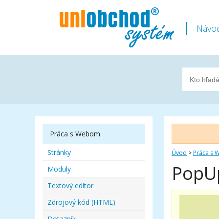
Návod
Práca s Webom
Stránky
Úvod
>
Práca s
PopUp
Moduly
Textový editor
Zdrojový kód (HTML)
Dotazník