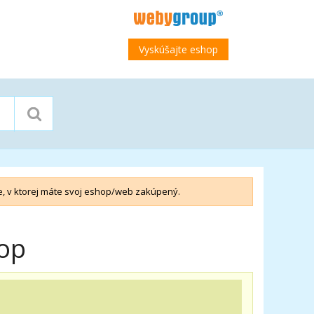
Vyskúšajte eshop
e, v ktorej máte svoj eshop/web zakúpený.
op