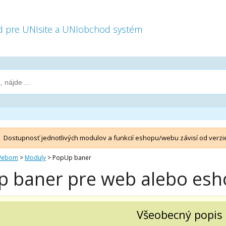
 pre UNIsite a UNIobchod systém
Dostupnosť jednotlivých modulov a funkcií eshopu/webu závisí od verzi
 Webom
>
Moduly
>
PopUp baner
 baner pre web alebo esh