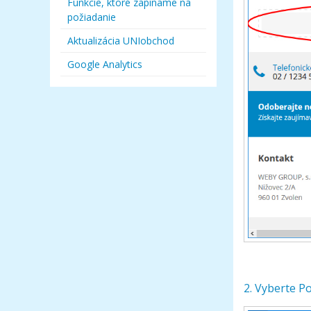
Funkcie, ktoré zapíname na
požiadanie
Aktualizácia UNIobchod
Google Analytics
2. Vyberte Po