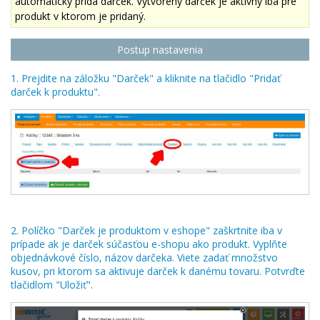
automaticky pridá darček. Vytvorený darček je aktívny iba pre
produkt v ktorom je pridaný.
Postup nastavenia
1. Prejdite na záložku "Darček" a kliknite na tlačidlo "Pridať
darček k produktu".
2. Políčko "Darček je produktom v eshope" zaškrtnite iba v
prípade ak je darček súčasťou e-shopu ako produkt. Vyplňte
objednávkové číslo, názov darčeka. Viete zadať množstvo
kusov, pri ktorom sa aktivuje darček k danému tovaru. Potvrďte
tlačidlom "Uložiť".