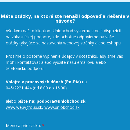
Máte otázky, na ktoré ste nenašli odpoveď a riešenie v
návode?
Všetkým naším klientom Uniobchod systému sme k dispozícii
na zákazníckej podpore, kde ochotne odpovieme na vaše
otázky týkajúce sa nastavenia webovej stránky alebo eshopu.
Prosíme o pozorné vyplnenie údajov v dotazníku, aby sme vás
mohli kontaktovať alebo využite našu emailovú alebo
telefonickú podporu:
Volajte v pracovných dňoch (Po-Pia)
na:
045/2221 444 (od 8:00 do 16:00)
alebo
píšte na:
podpora@uniobchod.sk
www.webygroup.sk
,
www.uniobchod.sk
Meno a priezvisko:
*