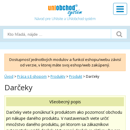
Návod pre UNIsite a UNIobchod systém
Dostupnosť jednotlivých modulov a funkcií eshopu/webu závisí
od verzie, v ktorej máte svoj eshop/web zakúpený.
Úvod
>
Práca s E-shopom
>
Produkty
>
Produkt
>
Darčeky
Darčeky
Darčeky viete ponúknuť k produktom ako pozornosť obchodu
pri nákupe daného produktu. V nastaveniach viete určiť
množstvo daného produktu, pri ktorom sa zákazníkovi